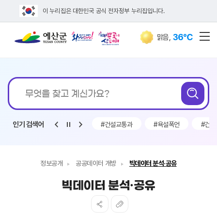
이 누리집은 대한민국 공식 전자정부 누리집입니다.
36℃
맑음
,
전
통합검색
인기 검색어
조금
#채용
#구인
#건설교통과
#욕설폭언
#건설
정보공개
공공데이터 개방
빅데이터 분석·공유
빅데이터 분석·공유