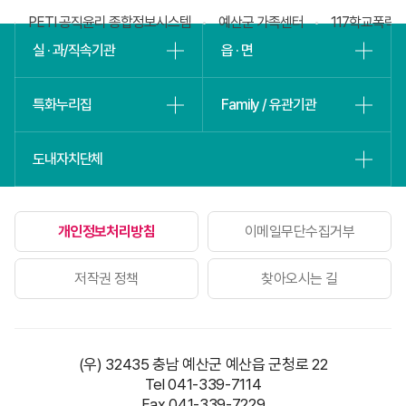
회
PETI 공직윤리 종합정보시스템
예산군 가족센터
117학교폭력
실 · 과/직속기관
읍 · 면
특화누리집
Family / 유관기관
도내자치단체
개인정보처리방침
이메일무단수집거부
저작권 정책
찾아오시는 길
(우) 32435 충남 예산군 예산읍 군청로 22
Tel 041-339-7114
Fax 041-339-7229