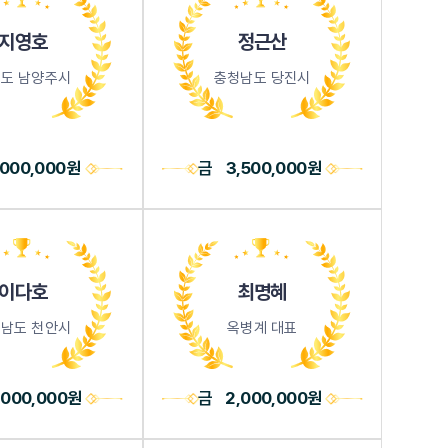
지영호
정근산
도 남양주시
충청남도 당진시
,000,000원
금
3,500,000원
이다호
최명혜
남도 천안시
옥병계 대표
,000,000원
금
2,000,000원