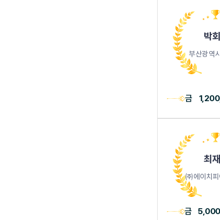
박회
부산광역시
금
1,20
최재
㈜에이치피
금
5,00