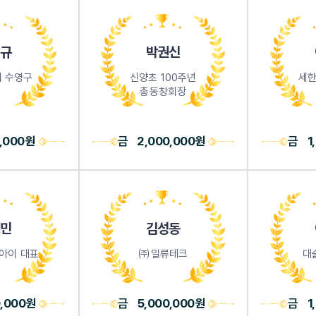
규
박권신
 수영구
신양초 100주년
세한
총동창회장
0,000원
금
2,000,000원
금
1
민
김성동
아이 대표
㈜일류테크
대
0,000원
금
5,000,000원
금
1