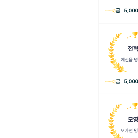
금
5,00
전혁
예산읍 
금
5,00
모영
오가면 