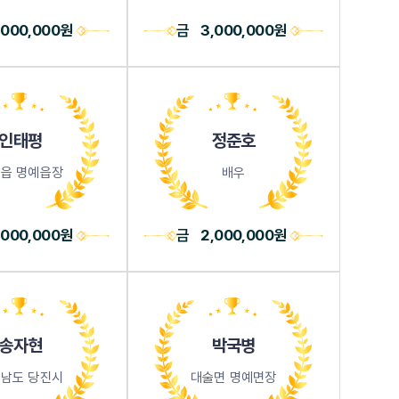
,000,000원
금
3,000,000원
인태평
정준호
읍 명예읍장
배우
,000,000원
금
2,000,000원
송자현
박국병
남도 당진시
대술면 명예면장