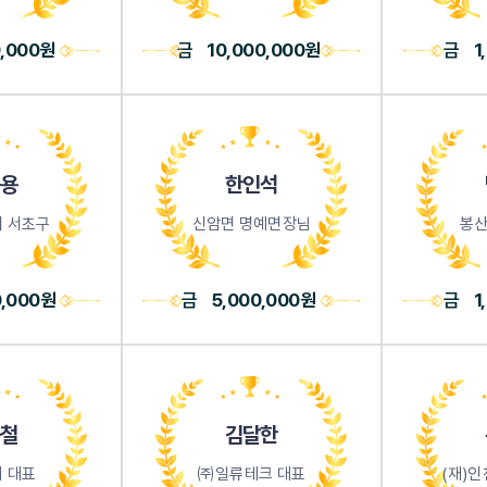
0,000원
금
10,000,000원
금
1
용
한인석
 서초구
신암면 명예면장님
봉산
0,000원
금
5,000,000원
금
1
철
김달한
 대표
㈜일류테크 대표
(재)