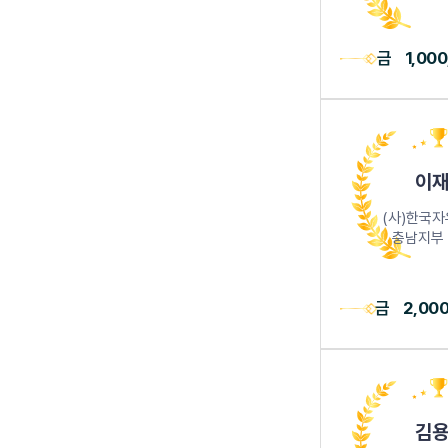
금
1,00
이재
(사)한국
충남지부
금
2,00
김용