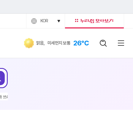
KOR
26℃
맑음
,
미세먼지 보통
검색어
닫힘버
전체
검색
 쓰레기
#전기차
#이현주
#채용공고
#구인구직