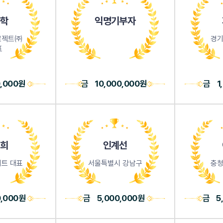
학
익명기부자
로젝트㈜
경기
표
0,000원
금
10,000,000원
금
1
희
인계선
트 대표
서울특별시 강남구
충청
0,000원
금
5,000,000원
금
5