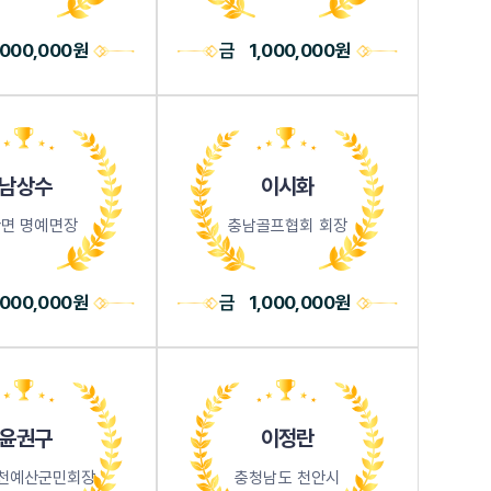
,000,000원
금
1,000,000원
남상수
이시화
면 명예면장
충남골프협회 회장
,000,000원
금
1,000,000원
윤권구
이정란
인천예산군민회장
충청남도 천안시