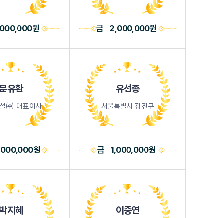
,000,000원
금
2,000,000원
문유환
유선종
설㈜ 대표이사
서울특별시 광진구
,000,000원
금
1,000,000원
박지혜
이중연