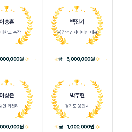
이승훈
백진기
대학교 총장
㈜장맥엔지니어링 대표
,000,000원
금
5,000,000원
이상은
박주현
술면 화천리
경기도 용인시
,000,000원
금
1,000,000원