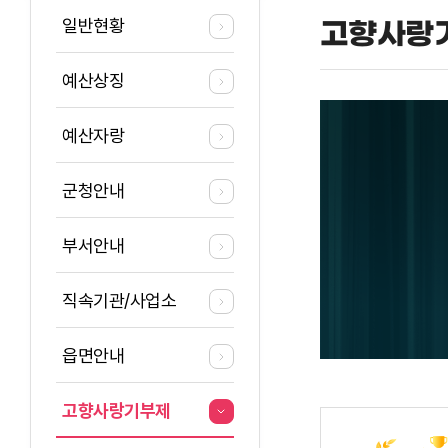
일반현황
고향사랑
예산상징
예산자랑
군청안내
부서안내
직속기관/사업소
읍면안내
고향사랑기부제