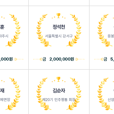
훈
정석천
파주시
서울특별시 강서구
응봉
0,000원
금
2,000,000원
금
5
재
김순자
명예면장
제20기 민주평통 회장
신양