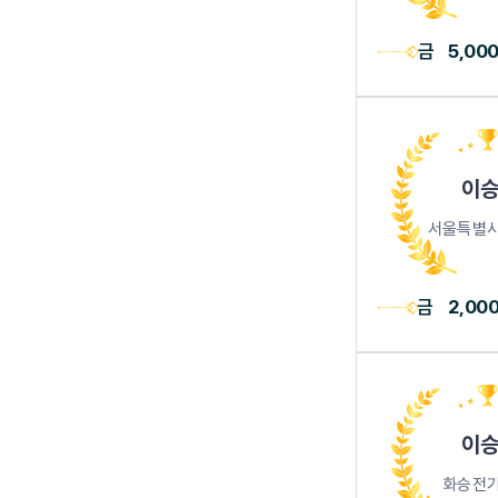
금
5,00
이승
서울특별시
금
2,00
이승
화승전기