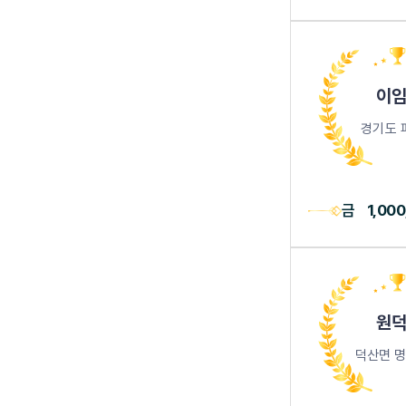
이임
경기도 
금
1,00
원덕
덕산면 