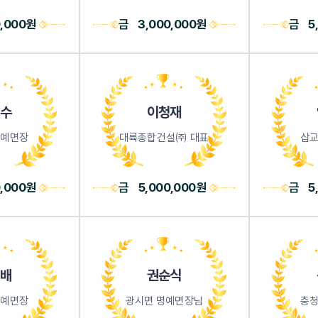
0,000원
금
3,000,000원
금
5
수
이청재
명예면장
대륙종합건설㈜ 대표
삽교
0,000원
금
5,000,000원
금
5
배
권순식
명예면장
광시면 명예면장님
충청