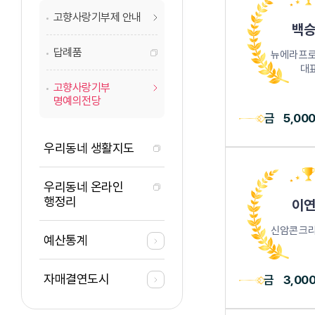
고향사랑기부제 안내
백승
답례품
뉴에라프
대
고향사랑기부
명예의전당
금
5,00
우리동네 생활지도
우리동네 온라인
행정리
이연
신암콘크리
예산통계
자매결연도시
금
3,00