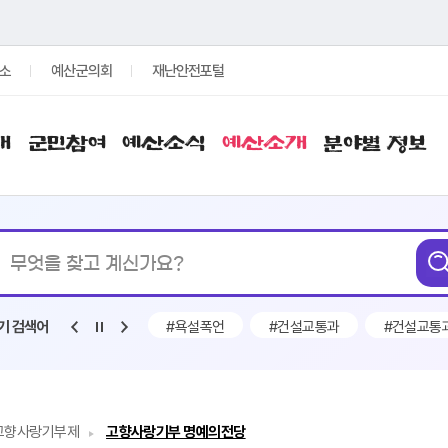
소
예산군의회
재난안전포털
개
군민참여
예산소식
예산소개
분야별 정보
통합검색
무엇을
찾고
계신가요?
#전기차 보조금
#욕설폭언
#건설교통과
#건설교통과
기 검색어
고향사랑기부제
고향사랑기부 명예의전당