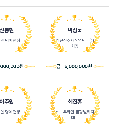
신동현
박상록
면 명예면장
예산신소재산업단지㈜
회장
,000,000원
금
5,000,000원
이주원
최진홍
면 명예면장
스노우라인 캠핑빌리지
대표