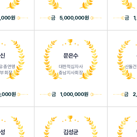
0,000원
금
5,000,000원
금
1
신
문은수
자유총연맹
대한적십자사
산돌건
 부회장
충남지사회장
0,000원
금
1,000,000원
금
2
성
김성균