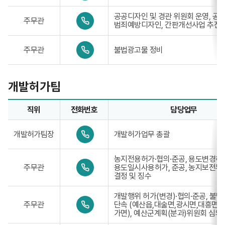
1
-
-
7
0
공공디자인 및 경관 위원회 운영, 공
주무관
3
8
4
범죄예방디자인, 간판개선사업 추진
3
4
1
9
6
-
0
-
주무관
불법광고물 정비
3
4
7
3
1
8
9
-
4
-
3
7
개발허가팀
7
3
8
9
4
-
직위
전화번호
담당업무
8
7
개발허가팀업무담당자의 정보로 직위, 전화번호, 담당업무를 
8
0
6
개발허가팀장
개발허가업무 총괄
4
7
1
-
농지전용허가·협의·준공, 용도변경허
0
3
주무관
용도일시사용허가, 준공, 농지보전부
4
3
결정 및 징수
1
9
-
-
개발행위 허가(변경)·협의·준공, 불
3
7
0
주무관
단속 (예산읍,대술면,광시면,대흥면,
3
8
4
가면), 예산군계획(분과)위원회 심의
9
5
1
-
6