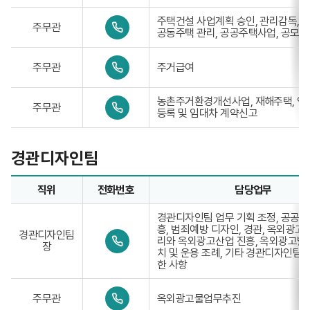
1
-
0
주택건설 사업계획 승인, 관리감독, 
주무관
3
4
공동주택 관리, 공공주택사업, 공모사
3
1
9
-
0
-
주무관
주거급여
3
4
7
3
1
8
9
-
6
0
농촌주거환경개선사업, 재해주택, 
-
주무관
3
1
4
등록 및 임대차 계약신고
7
3
1
8
9
-
6
-
3
2
경관디자인팀
7
3
8
9
6
-
직위
전화번호
담당업무
3
7
경관디자인팀업무담당자의 정보로 직위, 전화번호, 담당업무를
8
경관디자인팀 업무 기획 조정, 공공디
6
흥, 범죄예방 디자인, 경관, 옥외광고
4
경관디자인팀
0
리와 옥외광고산업 진흥, 옥외광고발
장
4
치 및 운용 조례, 기타 경관디자인팀 
1
한 사항
-
3
0
3
주무관
옥외광고물업무추진
4
9