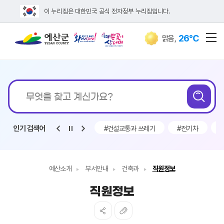
이 누리집은 대한민국 공식 전자정부 누리집입니다.
26℃
맑음
,
전
통합검색
인기 검색어
#욕설폭언
#건설교통과
#건설교통과 쓰레기
#전기차
예산소개
부서안내
건축과
직원정보
직원정보