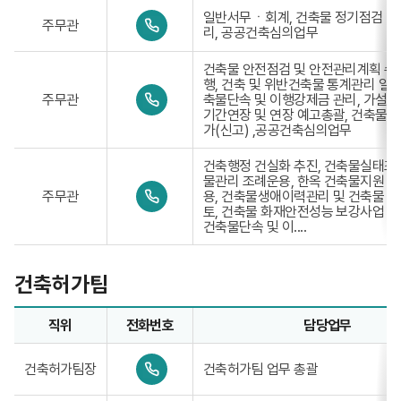
-
0
일반서무ㆍ회계, 건축물 정기점검 및
주무관
3
4
리, 공공건축심의업무
3
1
9
-
건축물 안전점검 및 안전관리계획 수립
-
3
행, 건축 및 위반건축물 통계관리 일
7
0
3
주무관
축물단속 및 이행강제금 관리, 가설
8
4
9
기간연장 및 연장 예고총괄, 건축물 
4
1
-
가(신고) ,공공건축심의업무
1
-
7
3
8
건축행정 건실화 추진, 건축물실태조
3
4
물관리 조례운용, 한옥 건축물지원 및
9
2
0
주무관
용, 건축물생애이력관리 및 건축물 
-
4
토, 건축물 화재안전성능 보강사업 시
7
1
건축물단속 및 이....
8
-
4
3
3
3
건축허가팀
9
-
7
직위
전화번호
8
담당업무
4
건축허가팀업무담당자의 정보로 직위, 전화번호, 담당업무를 
4
0
건축허가팀장
건축허가팀 업무 총괄
4
1