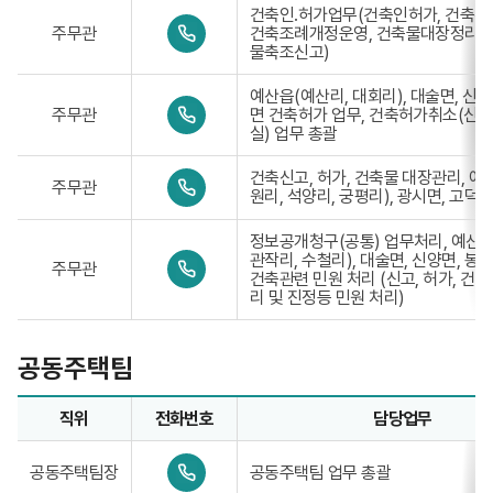
-
건축인.허가업무(건축인허가, 건축위
0
3
주무관
건축조례개정운영, 건축물대장정리,
4
3
물축조신고)
1
9
-
-
예산읍(예산리, 대회리), 대술면, 신양
3
7
0
주무관
면 건축허가 업무, 건축허가취소(신고
3
8
4
실) 업무 총괄
9
5
1
-
1
-
7
0
건축신고, 허가, 건축물 대장관리, 예
3
주무관
8
4
원리, 석양리, 궁평리), 광시면, 고덕면
3
5
1
9
2
-
-
정보공개청구(공통) 업무처리, 예산읍
3
7
0
관작리, 수철리), 대술면, 신양면, 봉산
주무관
3
8
4
건축관련 민원 처리 (신고, 허가, 건
9
5
1
리 및 진정등 민원 처리)
-
3
-
7
3
8
3
공동주택팀
5
9
4
-
7
직위
전화번호
담당업무
8
공동주택팀업무담당자의 정보로 직위, 전화번호, 담당업무를 
5
0
5
공동주택팀장
공동주택팀 업무 총괄
4