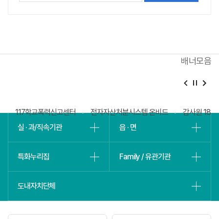
배너모음
베
슬
터
117학교폭력신고센터
전자자산처분시스템 온비드
감사원 18
실 · 과/직속기관
읍 · 면
특화누리집
Family / 유관기관
도내자치단체