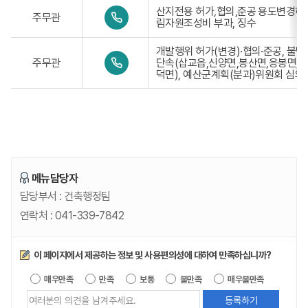
-
7
0
산지전용 허가,협의,준공 용도변경허
3
주무관
7
4
림자원조성비 부과, 징수
3
4
1
9
2
-
-
개발행위 허가(변경)·협의·준공, 불
0
3
7
주무관
단속(삽교읍,신양면,봉산면,응봉면,덕
4
3
8
덕면), 예산군계획(분과)위원회 심의
1
9
5
-
-
8
3
7
3
8
9
5
-
9
7
8
6
메뉴담당자
0
담당부서 :
건축행정팀
연락처 :
041-339-7842
만족도조사
이 페이지에서 제공하는 정보 및 사용편의성에 대하여 만족하십니까?
제공되는 
매우만족
만족
보통
불만족
매우불만족