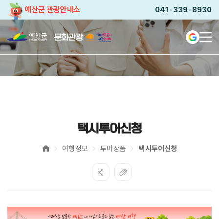
예산군 관광안내소
041
339
8930
전
Languag
예쁜곳이
산더미
2025-
2026
충남
·
예산
방문의
해
택시투어신청
여행정보
투어상품
택시투어신청