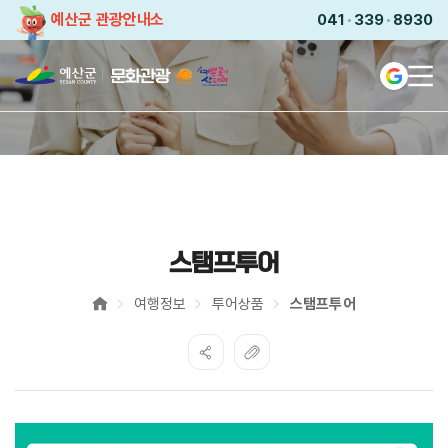
예산군 관광안내소
041
339
8930
전
Languag
예쁜곳이
산더미
2025-
2026
충남
·
예산
방문의
해
스탬프투어
여행정보
투어상품
스탬프투어