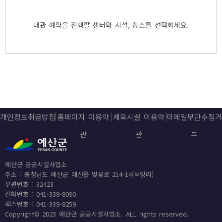
대관 예약을 진행할 센터와 시설, 장소를 선택하세요.
개인정보취급방침
홈페이지 이용약
체육시설 이용약
이메일무단수집거
관
관
부
예산군 공공시설사업소
주소 : 충청남도 예산군 예산읍 벚꽃로 214-14(석양리)
우편번호 : 32423
전화번호 : 041-339-8090
팩스번호 : 041-339-8259
Copyright© 2023 예산군 공공시설사업소. ALL rights reserved.