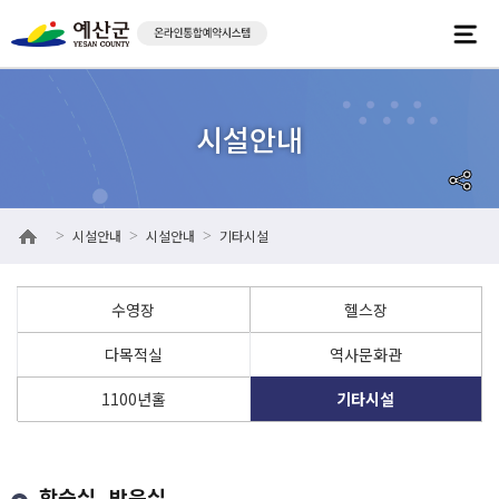
시설안내
시설안내
기타시설
>
>
>
수영장
헬스장
다목적실
역사문화관
1100년홀
기타시설
학습실, 방음실