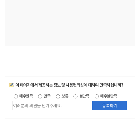
만족도조사
이 페이지에서 제공하는 정보 및 사용편의성에 대하여 만족하십니까?
제공되는
매우만족
만족
보통
불만족
매우불만족
정보에
대한
평가
내용을
등록해주세요