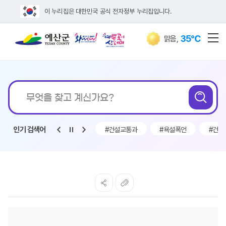
이 누리집은 대한민국 공식 전자정부 누리집입니다.
35℃
맑음
,
전
통합검색
무엇을
검
찾고
계신가요?
인기 검색어
시판
#채용
#악마
#건설교통과
#욕설폭언
#건설