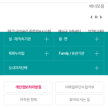
배너모음
베
슬
회
PETI 공직윤리 종합정보시스템
예산군 가족센터
117학교폭력
실 · 과/직속기관
읍 · 면
특화누리집
Family / 유관기관
도내자치단체
개인정보처리방침
이메일무단수집거부
저작권 정책
찾아오시는 길