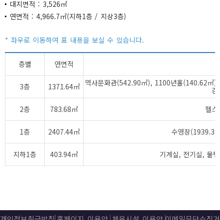
대지면적 : 3,526㎡
연면적 : 4,966.7㎡(지하1층 / 지상3층)
층별
연면적
역사문화관(542.90㎡), 1100년홀(140.62㎡
3층
1371.64㎡
강
2층
783.68㎡
헬스장
1층
2407.44㎡
수영장(1939.3
지하1층
403.94㎡
기계실, 전기실, 물탱크
개인정보취급방침
홈페이지 이용약
체육시설 이용약
이메일무단수집거