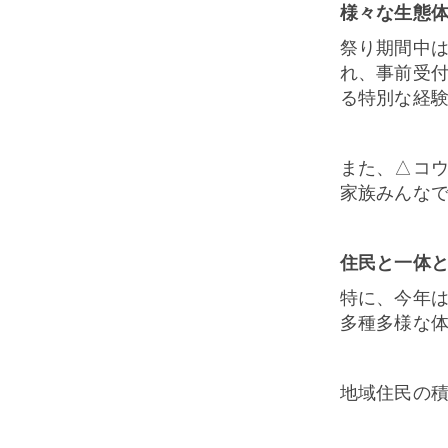
様々な生態
祭り期間中
れ、事前受
る特別な経
また、
△
コ
家族みんな
住民と一体
特に、今年
多種多様な
地域住民の