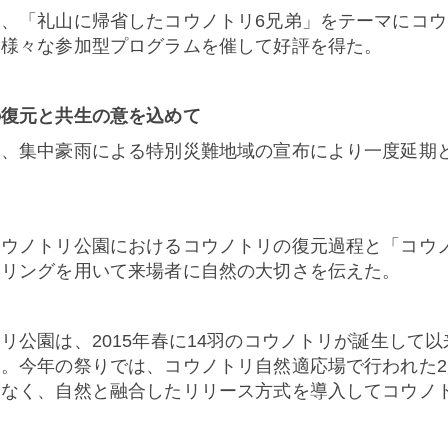
は、「礼山に帰省したコウノトリ
6
兄弟」をテーマにコウ
、様々な参加型プログラムを催して好評を得た。
の復元と共生の意を込めて
は、集中豪雨による特別災難地域の宣布により一度延期
コウノトリ公園におけるコウノトリの復元過程と「コウ
テリングを用いて来場者に自然の大切さを伝えた。
トリ公園は、
2015
年春に
14
羽のコウノトリが誕生して以
た。今年の祭りでは、コウノトリ自然適応場で行われた
2
はなく、自然と融合したリリース方式を導入してコウノ