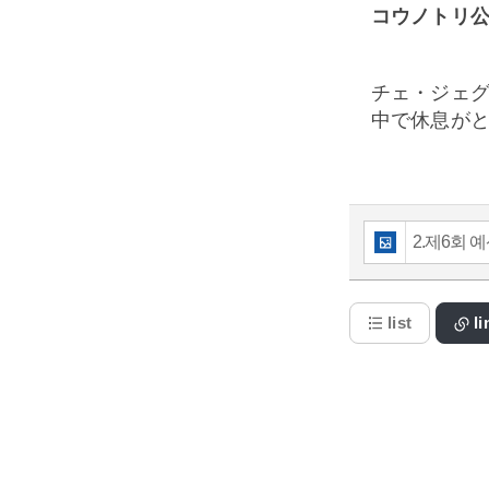
コウノトリ
チェ・ジェ
中で休息が
2.제6회 예산
list
l