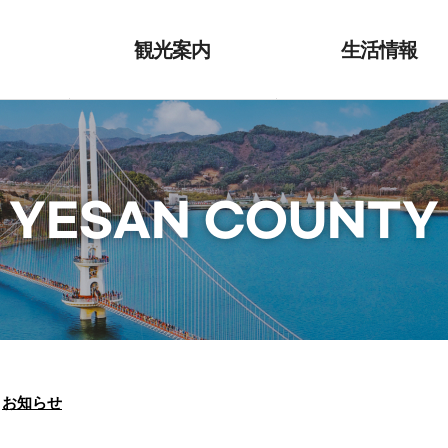
観光案内
生活情報
さつ
礼山10景
転入支援
祭り/イベント
請願書式の外
語解釈本
YESAN COUNTY
ル
歴史/寺院
在留地変更申
よび自然
観光案内所情報
女性結婚移民
交通情報
家族支援
市
公共施設
結婚助成金(祝
児童青少年支
お知らせ
礼山郡家族セ
ター