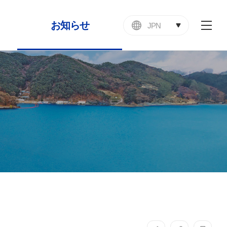
お知らせ
JPN
전
체
お知らせ
메
뉴
国
告
者
儀)
援
ン