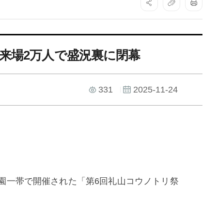
ン
ム
内
来場2万人で盛況裏に閉幕
)
331
2025-11-24
園一帯で開催された「第
6
回礼山コウノトリ祭