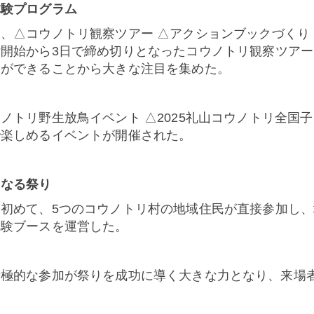
体験プログラム
は、
△
コウノトリ観察ツアー
△
アクションブックづくり
付開始から
3
日で締め切りとなったコウノトリ観察ツアー
験ができることから大きな注目を集めた。
ウノトリ野生放鳥イベント
△
2025
礼山コウノトリ全国子
で楽しめるイベントが開催された。
となる祭り
は初めて、
5
つのコウノトリ村の地域住民が直接参加し、
体験ブースを運営した。
積極的な参加が祭りを成功に導く大きな力となり、来場