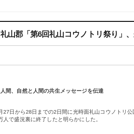
礼山郡家族セ
タープログラ
のご案内
外国人総合案
礼山郡「第6回礼山コウノトリ祭り」、
センター(1345
Hi Korea
と人間、自然と人間の共生メッセージを伝達
月
27
日から
28
日までの
2
日間に光時面礼山コウノトリ公
万人で盛況裏に終了したと明らかにした。