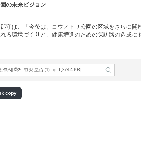
公園の未来ビジョン
グ郡守は、「今後は、コウノトリ公園の区域をさらに開
とれる環境づくりと、健康増進のための探訪路の造成に
황새축제 현장 모습 (1).jpg [1,374.4 KB]
ink copy