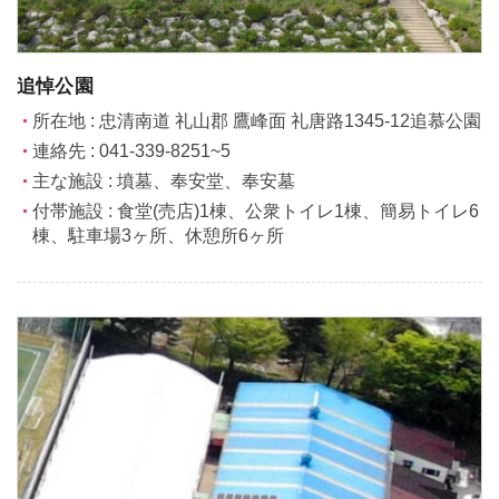
追悼公園
所在地 : 忠清南道 礼山郡 鷹峰面 礼唐路1345-12追慕公園
連絡先 : 041-339-8251~5
主な施設 : 墳墓、奉安堂、奉安墓
付帯施設 : 食堂(売店)1棟、公衆トイレ1棟、簡易トイレ6
棟、駐車場3ヶ所、休憩所6ヶ所