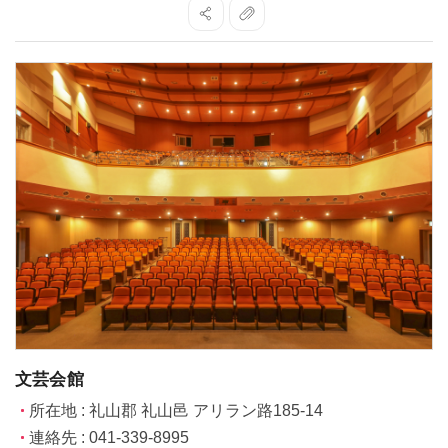
文芸会館
所在地 : 礼山郡 礼山邑 アリラン路185-14
連絡先 : 041-339-8995