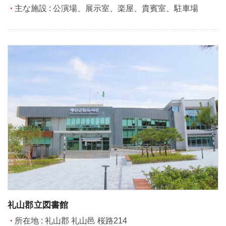
主な施設 : 公演場、展示室、楽屋、貴賓室、駐車場
礼山郡立図書館
所在地 : 礼山郡 礼山邑 桜路214