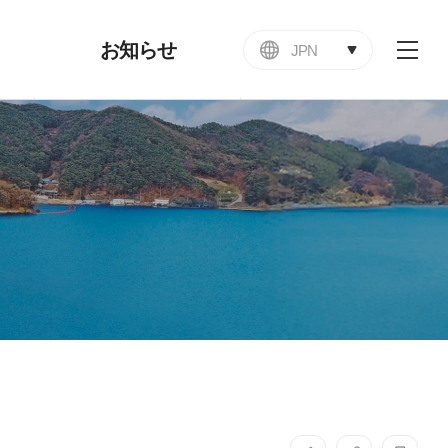
お知らせ
JPN
전
체
お知らせ
메
뉴
国
告
者
儀)
援
ン