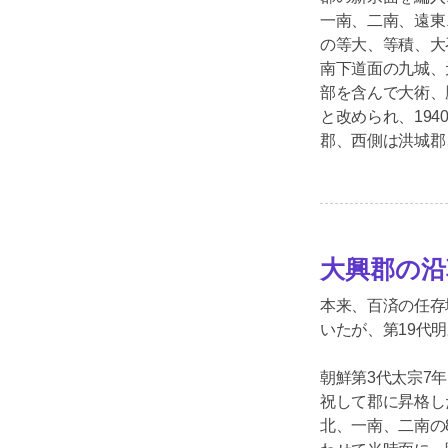
一南、二南、遠東
の等大、等積、大
南下道面の九城、
部を含んで大術、
と改められ、19
郡、西側は洪城郡
大興郡の沿
本来、百済の任存
いたが、第19代明
朝鮮第3代太宗7年
祝して郡に昇格し
北、一南、二南の