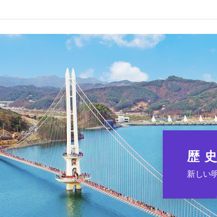
礼山郡家族セ
タープログラ
のご案内
外国人総合案
センター(1345
Hi Korea
歴
新しい