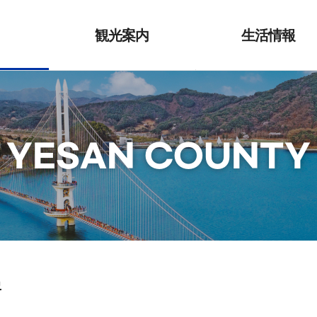
観光案内
生活情報
さつ
礼山10景
転入支援
祭り/イベント
請願書式の外
語解釈本
YESAN COUNTY
ル
歴史/寺院
在留地変更申
よび自然
観光案内所情報
女性結婚移民
交通情報
家族支援
市
公共施設
結婚助成金(祝
児童青少年支
史
礼山郡家族セ
ター