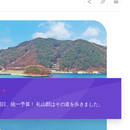
ン
ム
内
)
史
明日、統一予算！ 礼山郡はその道を歩きました。