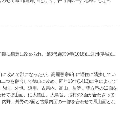
わせて鳳山(鷹峰)面となり、吾可面の一部地域にもなっ
德豊に改められ、第8代顯宗9年(1018)に運州(洪城)に
が伊山に改めて郡になったが、高麗憲宗9年に運住に隣接してい
を併合して徳山に改め、同年13年(1413)に例によって
内、内也、外也、道用、古県内、高山、居等、菲方串の12面を
合わせて徳山面、に大徳山、大鳥旨、張村の3面が合わさって
、内野、外野の2面と古県内面の一部を合わせて鳳山面とな