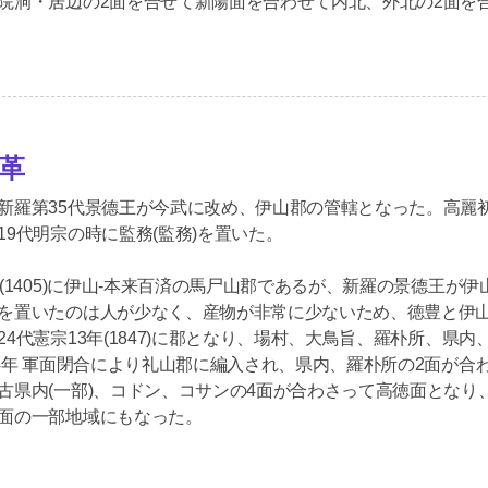
院洞・居辺の2面を合せて新陽面を合わせて内北、外北の2面を合
革
新羅第35代景德王が今武に改め、伊山郡の管轄となった。高麗初期に
19代明宗の時に監務(監務)を置いた。
年(1405)に伊山-本来百済の馬尸山郡であるが、新羅の景德王
を置いたのは人が少なく、産物が非常に少ないため、徳豊と伊山二つ
24代憲宗13年(1847)に郡となり、場村、大鳥旨、羅朴所、県
14年 軍面閉合により礼山郡に編入され、県内、羅朴所の2面が
古県内(一部)、コドン、コサンの4面が合わさって高徳面となり
面の一部地域にもなった。