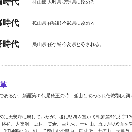
麗時代
礼山郡 大興県 徳豊県に改める。
羅時代
孤山県 任城郡 今武県に改める。
済時代
烏山県 任存城 今勿県と称される。
革
であるが、新羅第35代景德王の時、孤山と改められ任城郡[大興]の
018)に天安府に属していたが、後に監務を置いて朝鮮第3代太宗13
、述谷、大支洞、豆村、笠岩、巨九火、于可山、五元里の9面を管轄
、1914年郡面に沿って徳山郡の県内、羅朴所、大徳山、大鳥旨