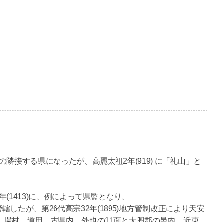
隣接する県になったが、高麗太祖2年(919) に「礼山」と
年(1413)に、例によって県監となり、
したが、第26代高宗32年(1895)地方管制改正により天安
、場村、道用、古県内、外也の11面と大興郡の邑内、近東、