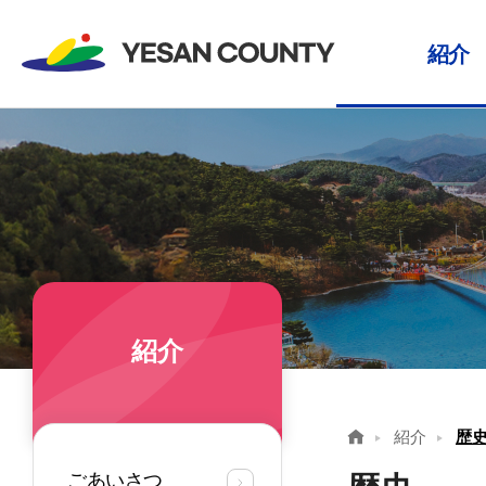
紹介
ごあい
歴史
シンボ
位置お
環境
姉妹都
紹介
紹介
歴
ごあいさつ