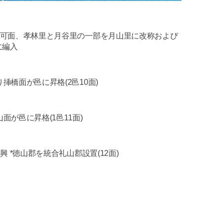
公布)で吾可面、孝林里と月谷里の一部を月山里に改称および
に編入
により挿橋面が邑に昇格(2邑10面)
礼山面が邑に昇格(1邑11面)
 *大興 *徳山郡を統合礼山郡設置(12面)