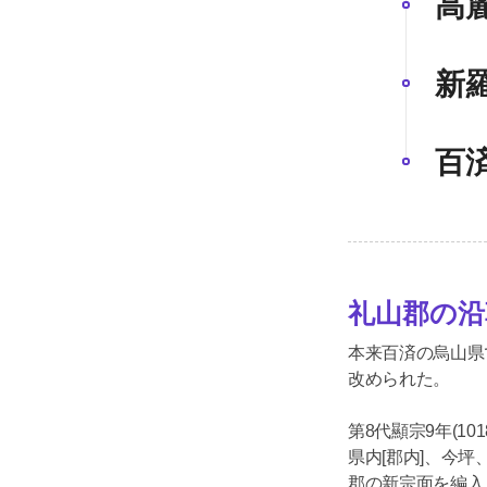
高
新
百
礼山郡の沿
本来百済の烏山県
改められた。
第8代顯宗9年(1
県内[郡内]、今坪
郡の新宗面を編入