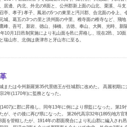
、居邊、内北、外北の8面と、公州郡新上面の山北、栗溪、斗支
召亭、孝子) 孝子、鳳岩の5つの東里と沔川郡、合北面の令上、
元城、葛五の3つの里と洪州面の中里、稚寺面の稚寺など、飛地
鷹峰、吾可、新岩、徳山、挿橋、古徳、奉山、大興、光時、新陽、
40年10月1日邑制実施により礼山面を邑に昇格し、現在2邑、10
と瑞山市、北側は唐津市と牙山市に至る。
革
城または今州新羅第35代景徳王が任城郡に改めた。 高麗初期に大興
宗2年(1170年)に監務となった。
(1407)に郡に昇格し、同年13年に例により県監になった。第19
たが、その後に再び県になった。 第26代高宗32年(1895)地
8面を管轄したが、1914年の郡面廃合により礼山郡に編入され