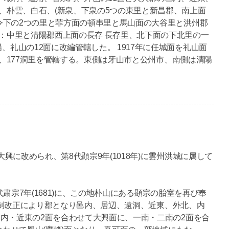
、朴雲、白石、(新泉、下泉の5つの東里と新昌郡、南上面
令下の2つの里と菲方面の頓串里と馬山面の大谷里と洪州郡
：中里と清陽郡西上面の長存 長存里、北下面の下北里の一
礼山の12面に改編管轄した。 1917年に任城面を礼山面
面、177洞里を管轄する。東側は牙山市と公州市、南側は清陽
に改められ、第8代顕宗9年(1018年)に雲州洪城に属して
代粛宗7年(1681)に、この地朴山にある顕宗の胎室を再び奉
方官制改正により郡となり邑内、居辺、遠洞、近東、外北、内
邑内・近東の2面を合わせて大興面に、一南・二南の2面を合