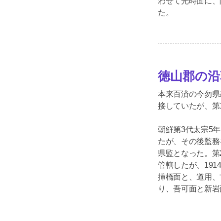
わせて光時面に、
た。
徳山郡の沿
本来百済の今勿県
接していたが、第
朝鮮第3代太宗5
たが、その後監務
県監となった。第
管轄したが、19
挿橋面と、道用、
り、吾可面と新岩