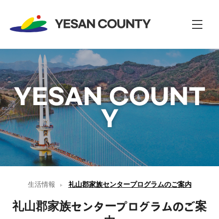
전
체
메
뉴
YESAN COUNT
Y
生活情報
礼山郡家族センタープログラムのご案内
礼山郡家族センタープログラムのご案