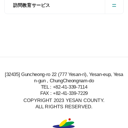
訪問教育サービス
[32435] Guncheong-ro 22 (777 Yesan-ri), Yesan-eup, Yesa
n-gun , ChungCheongnam-do
TEL : +82-41-339-7114
FAX : +82-41-339-7229
COPYRIGHT 2023 YESAN COUNTY.
ALL RIGHTS RESERVED.