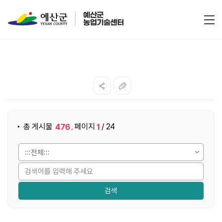
전
게시물 검색
총 게시물
페이지
/ 24
476
1
,