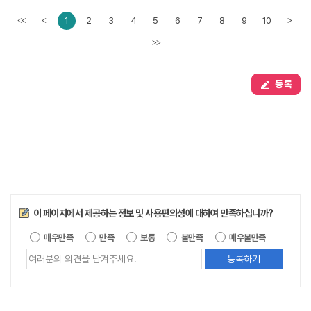
1
2
3
4
5
6
7
8
9
10
<<
<
>
이전페이지
다음페
>>
등록
만족도조사
이 페이지에서 제공하는 정보 및 사용편의성에 대하여 만족하십니까?
제공되는 정
매우만족
만족
보통
불만족
매우불만족