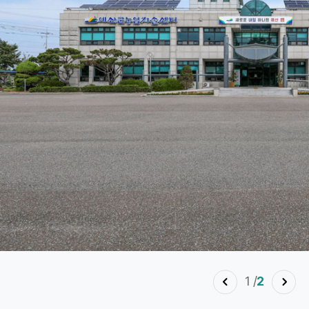
1
/
2