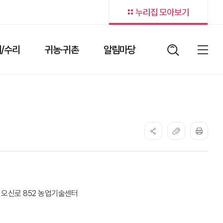
누리집 모아보기
/수리
귀농·귀촌
알림마당
검색어
열림버
전체
면 오신로 852 농업기술센터