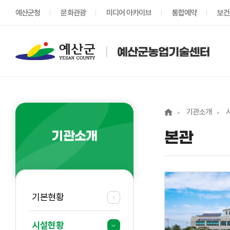
예산군청
문화관광
미디어 아카이브
통합예약
보건
기관소개
기관소개
본관
기본현황
시설현황