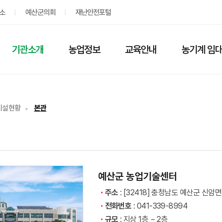
소
예산군의회
재난안전포털
기관소개
농업정보
교육안내
농기계 임대
시설현황
본관
예산군 농업기술센터
주소
: [32418] 충청남도 예산군 신암
전화번호
: 041-339-8994
규모
: 지상 1층 ~ 2층