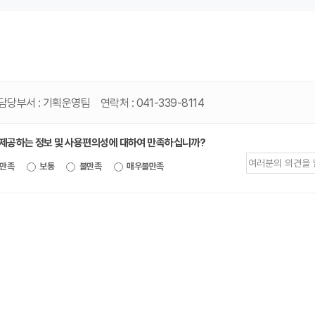
담당부서 :
기획운영팀
연락처 :
041-339-8114
 제공하는 정보 및 사용편의성에 대하여 만족하십니까?
제공되는
만족
보통
불만족
매우불만족
정보에
대한
평가
내용을
등록해주세요