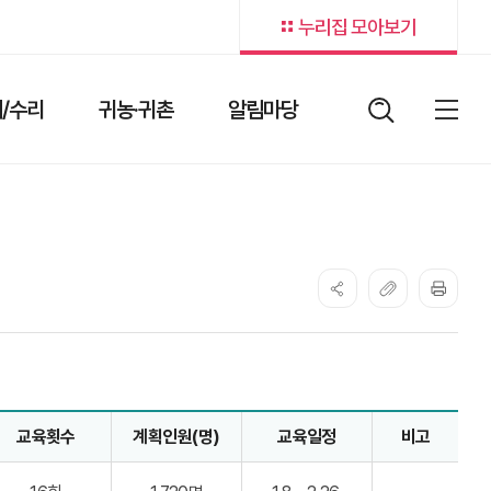
누리집 모아보기
/수리
귀농·귀촌
알림마당
검색어
열림버
전체
교육횟수
계획인원(명)
교육일정
비고