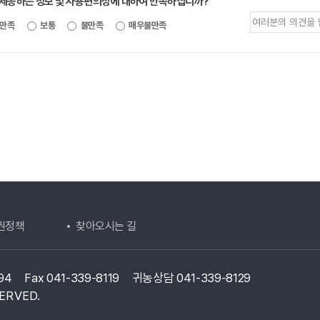
 제공하는 정보 및 사용편의성에 대하여 만족하십니까?
제공되는
만족
보통
불만족
매우불만족
정보에
대한
평가
내용을
등록해주세요
권정책
찾아오시는 길
94
Fax 041-339-8119
귀농상담 041-339-8129
ERVED.