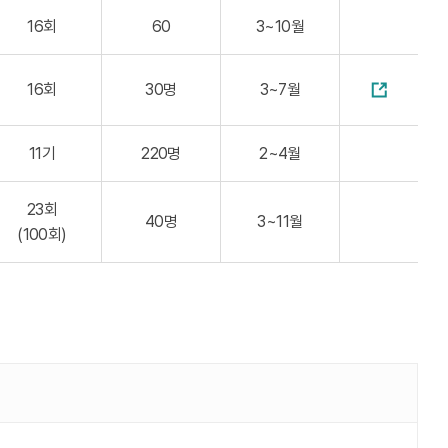
16회
60
3~10월
16회
30명
3~7월
11기
220명
2~4월
23회
40명
3~11월
(100회)