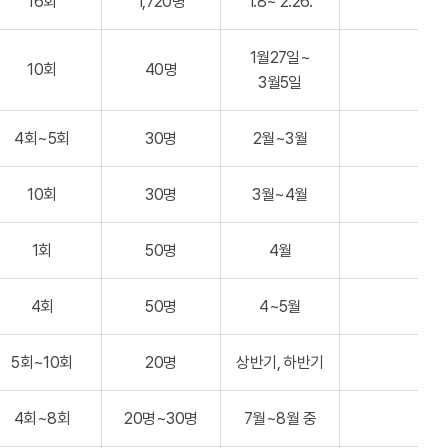
16회
1,720명
1.8~ 2.26.
1월27일~
10회
40명
3월5일
4회~5회
30명
2월~3월
10회
30명
3월~4월
1회
50명
4월
4회
50명
4~5월
5회~10회
20명
상반기, 하반기
4회~8회
20명~30명
7월~8월 중