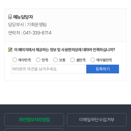
메뉴담당자
담당부서 :
기획운영팀
연락처 :
041-339-8114
만족도조사
이 페이지에서 제공하는 정보 및 사용편의성에 대하여 만족하십니까?
제공되는 정
매우만족
만족
보통
불만족
매우불만족
개인정보처리방침
이메일무단수집거부