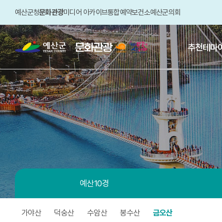
예산군청
문화관광
미디어 아카이브
통합예약
보건소
예산군의회
추천테마
예쁜곳이
산더미
2025-
2026
충남
·
예산
방문의
해
예산10경
가야산
덕숭산
수암산
봉수산
금오산