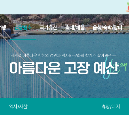
여행
관광명소
국가유산
축제/체험
음식/숙박/장터
사계절 아름다운 천혜의 경관과 역사와 문화의 향기가 살아 숨쉬는
역사/사찰
휴양/레저