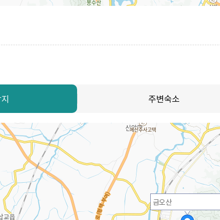
광지
주변숙소
금오산