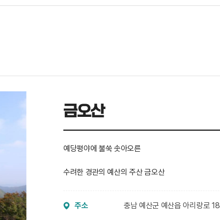
금오산
예당평야에 불쑥 솟아오른
수려한 경관의 예산의 주산 금오산
주소
충남 예산군 예산읍 아리랑로 18