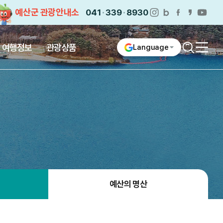
예산군 관광안내소
041
339
8930
인스타그램
네이버블로그
페이스북
카카오스
유튜
여행정보
관광상품
Language
전체
검색어
열
예산의 명산