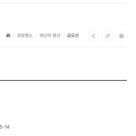
관광명소
예산의 명산
금오산
5-14