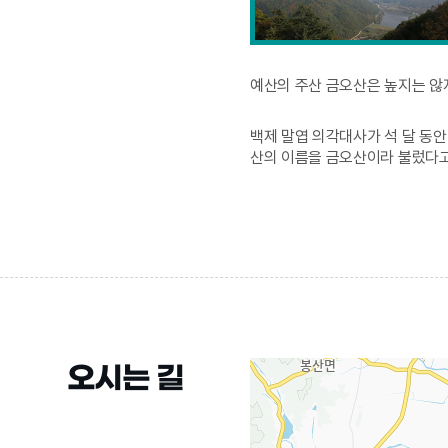
예산의 주산 금오산은 높지는 않
백제 말엽 의각대사가 석 달 동안
산의 이름을 금오산이라 불렀다고
오시는 길