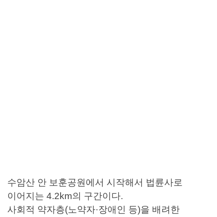
사회적 약자층등을 배려,
여유와 사색이 있는 길
내포사색길
수암산 안 보훈공원에서 시작해서 법륜사로 이어지는
4.2km의 구간이다.
사회적 약자층(노약자·장애인 등)을 배려한 ‘무장애 길’로