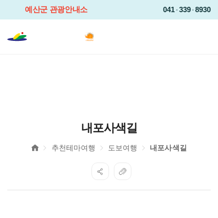
예산군 관광안내소
041
339
8930
전
Languag
예쁜곳이
산더미
2025-
2026
충남
·
예산
방문의
해
내포사색길
추천테마여행
도보여행
내포사색길