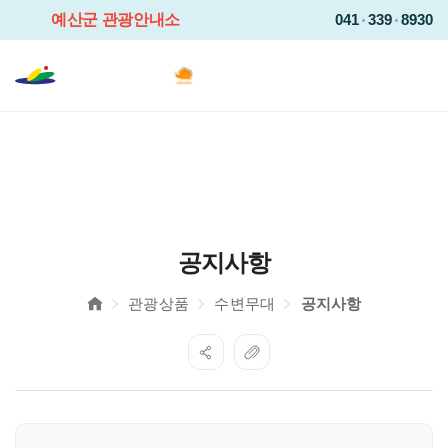
예산군 관광안내소
041
339
8930
Languag
전
예쁜곳이
산더미
2025-
2026
충남
·
예산
방문의
해
공지사항
관광상품
수변무대
공지사항
게시물 검색