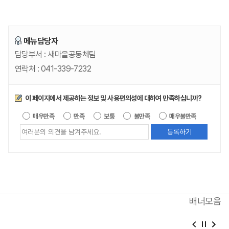
메뉴담당자
담당부서 :
새마을공동체팀
연락처 :
041-339-7232
만족도조사
이 페이지에서 제공하는 정보 및 사용편의성에 대하여 만족하십니까?
제공되는 
매우만족
만족
보통
불만족
매우불만족
배너모음