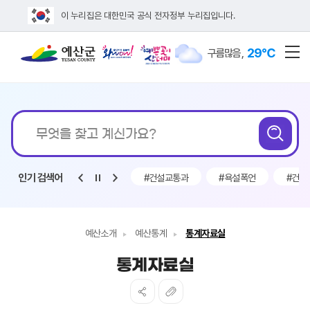
이 누리집은 대한민국 공식 전자정부 누리집입니다.
29℃
구름많음
,
전
통합검색
인기 검색어
시판
#채용
#악마
#건설교통과
#욕설폭언
#건설
예산소개
예산통계
통계자료실
통계자료실