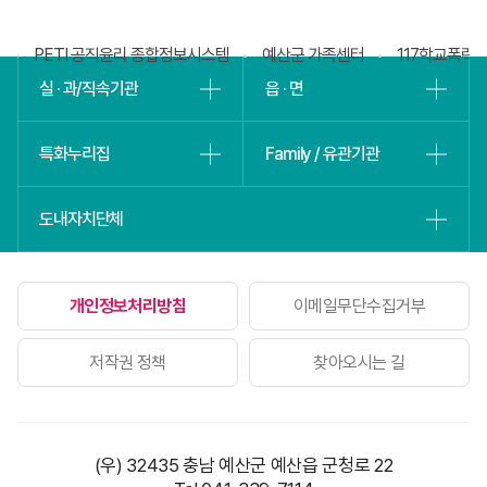
베
슬
회
PETI 공직윤리 종합정보시스템
예산군 가족센터
117학교폭력
실 · 과/직속기관
읍 · 면
특화누리집
Family / 유관기관
도내자치단체
개인정보처리방침
이메일무단수집거부
저작권 정책
찾아오시는 길
(우) 32435 충남 예산군 예산읍 군청로 22