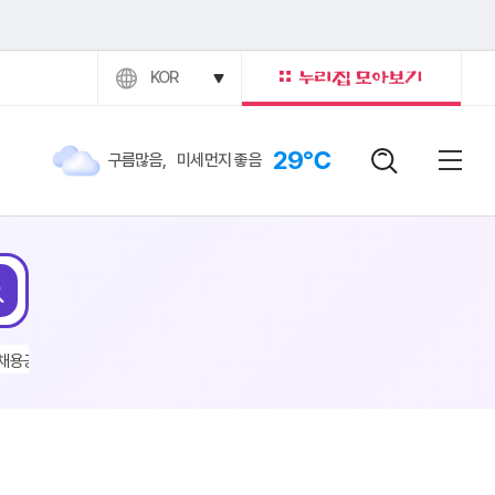
KOR
29℃
구름많음
,
미세먼지 좋음
검색어
닫힘버
전체
검색
채용공고
#건설교통과
#채용
#산악마라톤
#전기차