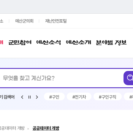
소
예산군의회
재난안전포털
개
군민참여
예산소식
예산소개
분야별 정보
통합검색
무엇을
찾고
계신가요?
조금
#인사발령
#구인
#전기차
#구인구직
#
기 검색어
공공데이터 개방
공공데이터 개방