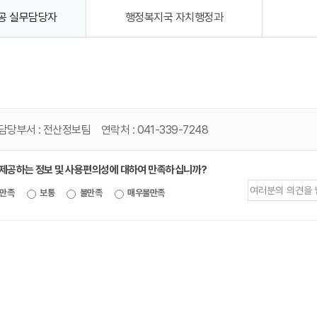
공 실무담당자
행정복지국 자치행정과
담당부서 :
전산정보팀
연락처 :
041-339-7248
 제공하는 정보 및 사용편의성에 대하여 만족하십니까?
제공되는
만족
보통
불만족
매우불만족
정보에
대한
평가
내용을
등록해주세요