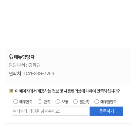
메뉴담당자
담당부서 :
경제팀
연락처 :
041-339-7253
만족도조사
이 페이지에서 제공하는 정보 및 사용편의성에 대하여 만족하십니까?
제공되는 
매우만족
만족
보통
불만족
매우불만족