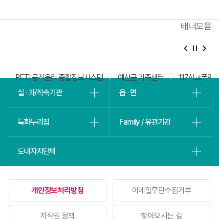
배너모음
베
슬
회
PETI 공직윤리 종합정보시스템
예산군 가족센터
117학교폭력
실 · 과/직속기관
읍 · 면
특화누리집
Family / 유관기관
도내자치단체
개인정보처리방침
이메일무단수집거부
저작권 정책
찾아오시는 길