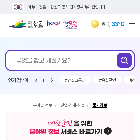
이 누리집은 대한민국 공식 전자정부 누리집입니다.
33℃
맑음
,
전
통합검색
인기 검색어
조금
#채용
#구인
#건설교통과
#욕설폭언
#건설
분야별 정보
산업·경제·취업
물가정보
을 위한
분야별 정보
서비스 바로가기