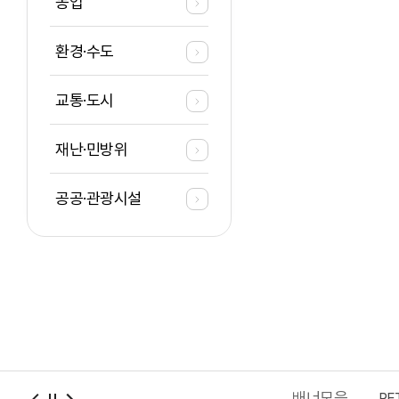
농업
환경·수도
교통·도시
재난·민방위
공공·관광시설
배너모음
충남청년포털
2027 충청권 하계세계대학경기대회
PE