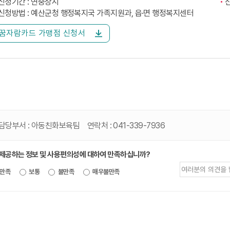
신청기간 : 연중상시
신청방법 : 예산군청 행정복지국 가족지원과, 읍·면 행정복지센터
꿈자람카드 가맹점 신청서
담당부서 :
아동친화보육팀
연락처 :
041-339-7936
 제공하는 정보 및 사용편의성에 대하여 만족하십니까?
제공되는
만족
보통
불만족
매우불만족
정보에
대한
평가
내용을
등록해주세요