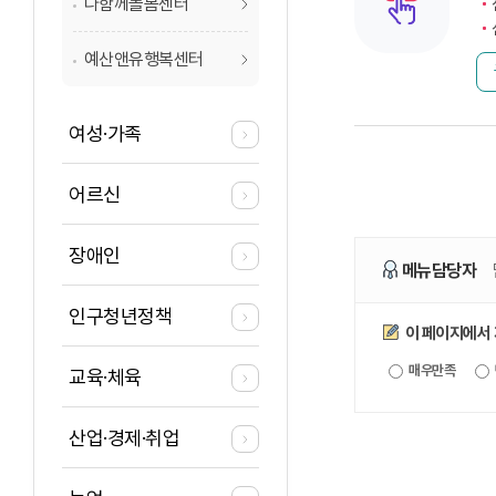
다함께돌봄센터
예산앤유행복센터
여성·가족
어르신
장애인
메뉴담당자
인구청년정책
만족도조사
이 페이지에서
매우만족
교육·체육
산업·경제·취업