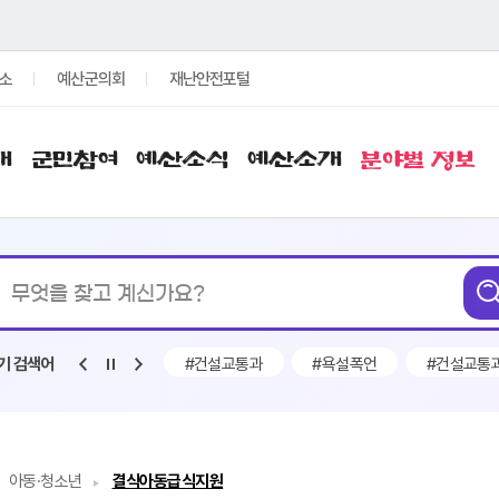
소
예산군의회
재난안전포털
개
군민참여
예산소식
예산소개
분야별 정보
통합검색
무엇을
찾고
계신가요?
#채용
#악마
#건설교통과
#욕설폭언
#건설교통
기 검색어
아동·청소년
결식아동급식지원