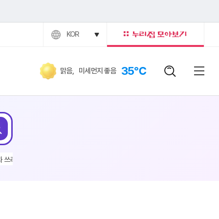
KOR
35℃
맑음
,
미세먼지 좋음
검색어
닫힘버
전체
검색
과 쓰레기
#이현주
#채용공고
#구인구직
#전기차