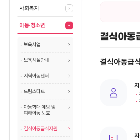
사회복지
아동·청소년
결식아동
보육사업
보육시설안내
결식아동급식
지역아동센터
지
드림스타트
아동학대 예방 및
피해아동 보호
결식아동급식지원
지