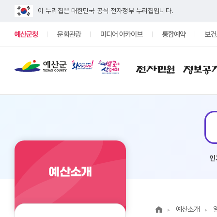
이 누리집은 대한민국 공식 전자정부 누리집입니다.
예산군청
문화관광
미디어 아카이브
통합예약
보건
전자민원
정보공
쓰레기
#전기차
#이현주
#채용공고
#구인구직
인
예산소개
예산소개