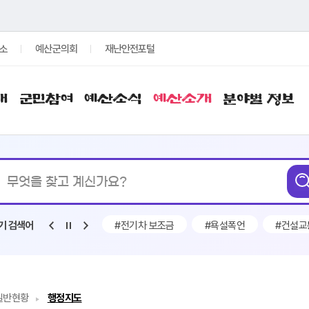
소
예산군의회
재난안전포털
개
군민참여
예산소식
예산소개
분야별 정보
통합검색
무엇을
찾고
계신가요?
#구인
#채용
#전기차 보조금
#욕설폭언
#건설교
기 검색어
일반현황
행정지도