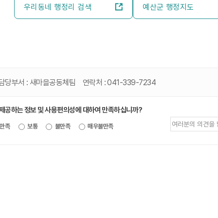
우리동네 행정리 검색
예산군 행정지도
담당부서 :
새마을공동체팀
연락처 :
041-339-7234
 제공하는 정보 및 사용편의성에 대하여 만족하십니까?
제공되는
만족
보통
불만족
매우불만족
정보에
대한
평가
내용을
등록해주세요