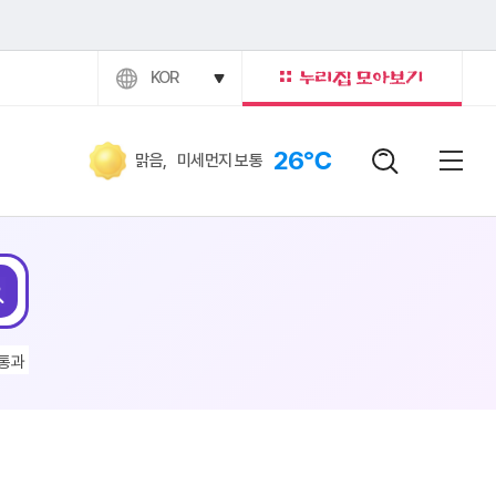
KOR
26℃
맑음
,
미세먼지 보통
검색어
닫힘버
전체
검색
통과
#건설교통과 쓰레기
#전기차
#이현주
#채용공