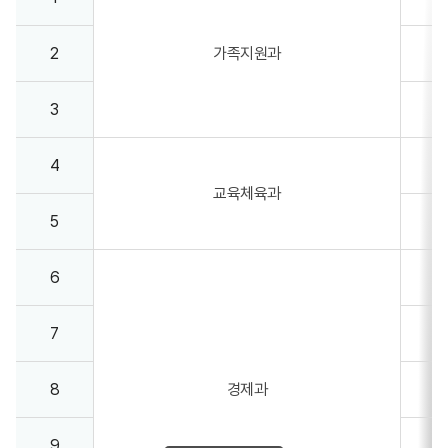
2
가족지원과
3
4
교육체육과
5
6
7
8
경제과
9