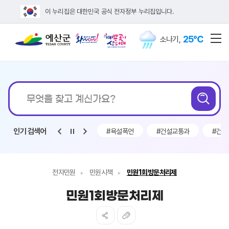
이 누리집은 대한민국 공식 전자정부 누리집입니다.
25℃
소나기
,
전
통합검색
무엇을
검
찾고
계신가요?
인기 검색어
#채용
#전기차 보조금
#욕설폭언
#건설교통과
#건설
전자민원
민원시책
민원1회방문처리제
민원1회방문처리제