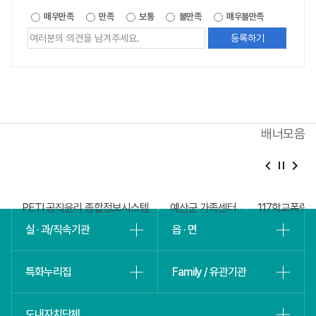
제공되는
매우만족
만족
보통
불만족
매우불만족
정보에
대한
평가
내용을
등록해주세요
배너모음
베
슬
회
PETI 공직윤리 종합정보시스템
예산군 가족센터
117학교폭력
실 · 과/직속기관
읍 · 면
특화누리집
Family / 유관기관
도내자치단체