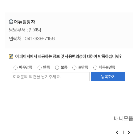
메뉴담당자
담당부서 :
민원팀
연락처 :
041-339-7156
만족도조사
이 페이지에서 제공하는 정보 및 사용편의성에 대하여 만족하십니까?
제공되는
매우만족
만족
보통
불만족
매우불만족
정보에
대한
평가
내용을
등록해주세요
배너모음
베