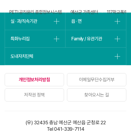
슬
회
PETI 공직윤리 종합정보시스템
예산군 가족센터
117학교폭력
실 · 과/직속기관
읍 · 면
특화누리집
Family / 유관기관
도내자치단체
개인정보처리방침
이메일무단수집거부
저작권 정책
찾아오시는 길
(우) 32435 충남 예산군 예산읍 군청로 22
Tel 041-339-7114