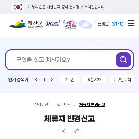
이 누리집은 대한민국 공식 전자정부 누리집입니다.
31℃
구름많음
,
전
통합검색
무엇을
검
찾고
계신가요?
인기 검색어
#전기차보조금
#인사발령
#구인
#전기차
#구인구직
전자민원
일반민원
체류지 변경신고
체류지 변경신고