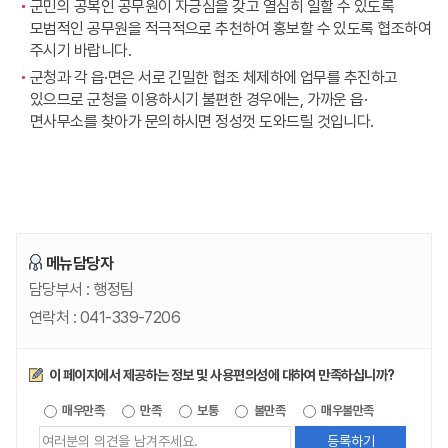
군민의 공복인 공무원이 자긍심을 갖고 열심히 일할 수 있도록
모범적인 공무원을 적극적으로 추천하여 홍보할 수 있도록 협조하여
주시기 바랍니다.
군청과 각 읍·면은 서로 긴밀한 협조 체제하에 업무를 추진하고
있으므로 군청을 이용하시기 불편한 경우에는, 가까운 읍·
면사무소를 찾아가 문의하시면 정성껏 도와드릴 것입니다.
메뉴담당자
담당부서 :
행정팀
연락처 :
041-339-7206
만족도조사
이 페이지에서 제공하는 정보 및 사용편의성에 대하여 만족하십니까?
제공되는
매우만족
만족
보통
불만족
매우불만족
정보에
대한