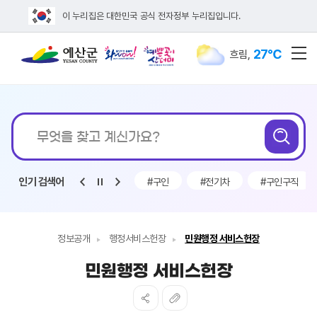
이 누리집은 대한민국 공식 전자정부 누리집입니다.
27℃
흐림
,
전
통합검색
무엇을
검
찾고
계신가요?
인기 검색어
#전기차보조금
#인사발령
#구인
#전기차
#구인구직
정보공개
행정서비스헌장
민원행정 서비스헌장
민원행정 서비스헌장