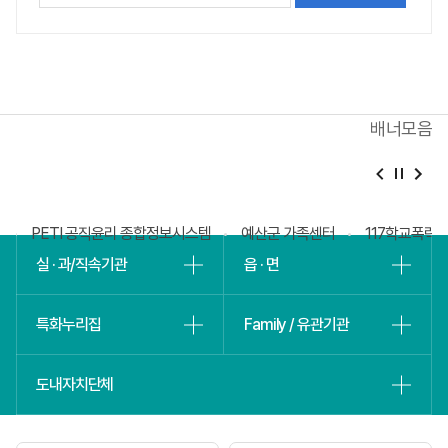
평가
내용을
등록해주세요
배너모음
베
슬
회
PETI 공직윤리 종합정보시스템
예산군 가족센터
117학교폭력
실 · 과/직속기관
읍 · 면
특화누리집
Family / 유관기관
도내자치단체