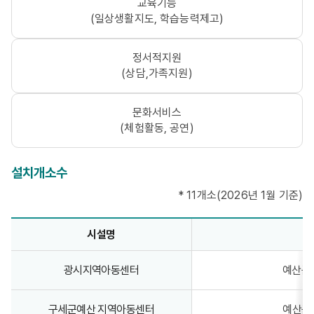
교육기능
(일상생활지도, 학습능력제고)
정서적지원
(상담,가족지원)
문화서비스
(체험활동, 공연)
설치개소수
* 11개소(2026년 1월 기준)
설치개소수 - 시설명, 주소, 시설장, 전화번호, 정원, 비고 정보제공
시설명
광시지역아동센터
예산군
구세군예산 지역아동센터
예산군 