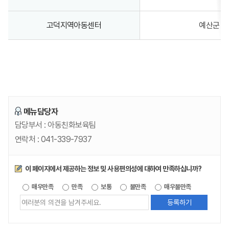
고덕지역아동센터
예산군 고
메뉴담당자
담당부서 :
아동친화보육팀
연락처 :
041-339-7937
만족도조사
이 페이지에서 제공하는 정보 및 사용편의성에 대하여 만족하십니까?
제공되는
매우만족
만족
보통
불만족
매우불만족
정보에
대한
평가
내용을