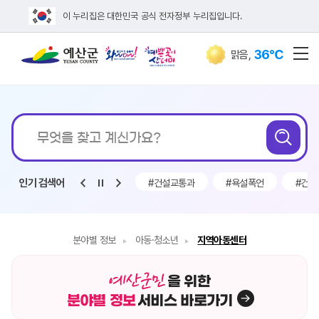
이 누리집은 대한민국 공식 전자정부 누리집입니다.
36℃
맑음
,
전
통합검색
무엇을
검
찾고
계신가요?
인기 검색어
조금
#채용
#구인
#건설교통과
#욕설폭언
#건설
분야별 정보
아동·청소년
지역아동센터
을 위한
분야별 정보
서비스 바로가기