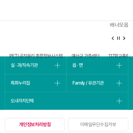
등록해주세요
배너모음
베
슬
회
PETI 공직윤리 종합정보시스템
예산군 가족센터
117학교폭력
실 · 과/직속기관
읍 · 면
특화누리집
Family / 유관기관
도내자치단체
개인정보처리방침
이메일무단수집거부