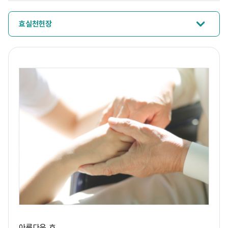
효실천헌장
아름다운 효