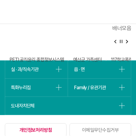
내용을
등록해주세요
배너모음
베
슬
회
PETI 공직윤리 종합정보시스템
예산군 가족센터
117학교폭력
실 · 과/직속기관
읍 · 면
특화누리집
Family / 유관기관
도내자치단체
개인정보처리방침
이메일무단수집거부