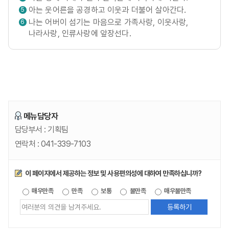
아는 웃어른을 공경하고 이웃과 더불어 살아간다.
5
나는 어버이 섬기는 마음으로 가족사랑, 이웃사랑,
6
나라사랑, 인류사랑에 앞장선다.
메뉴담당자
담당부서 :
기획팀
연락처 :
041-339-7103
만족도조사
이 페이지에서 제공하는 정보 및 사용편의성에 대하여 만족하십니까?
제공되는
매우만족
만족
보통
불만족
매우불만족
정보에
대한
평가