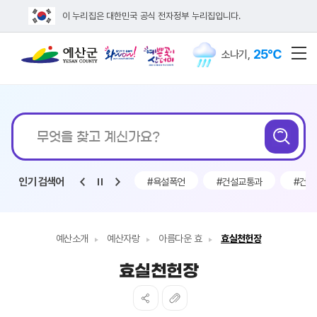
이 누리집은 대한민국 공식 전자정부 누리집입니다.
25℃
소나기
,
전
통합검색
무엇을
검
찾고
계신가요?
인기 검색어
#채용
#전기차 보조금
#욕설폭언
#건설교통과
#건설
예산소개
예산자랑
아름다운 효
효실천헌장
효실천헌장