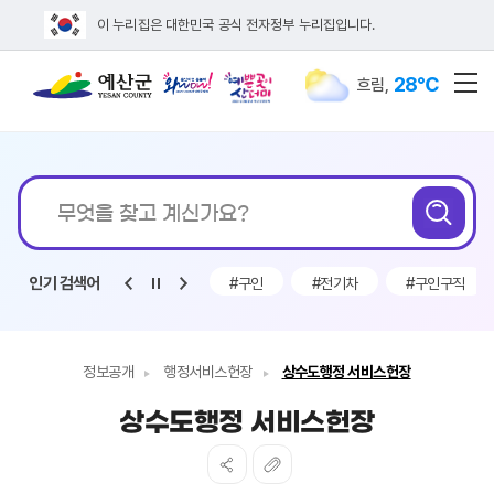
이 누리집은 대한민국 공식 전자정부 누리집입니다.
28℃
흐림
,
전
통합검색
무엇을
검
찾고
계신가요?
인기 검색어
#전기차보조금
#인사발령
#구인
#전기차
#구인구직
정보공개
행정서비스헌장
상수도행정 서비스헌장
상수도행정 서비스헌장