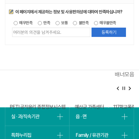
만족도조사
이 페이지에서 제공하는 정보 및 사용편의성에 대하여 만족하십니까?
제공되는
매우만족
만족
보통
불만족
매우불만족
정보에
대한
평가
내용을
등록해주세요
배너모음
베
슬
회
PETI 공직윤리 종합정보시스템
예산군 가족센터
117학교폭력
실 · 과/직속기관
읍 · 면
특화누리집
Family / 유관기관