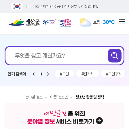
이 누리집은 대한민국 공식 전자정부 누리집입니다.
30℃
흐림
,
전
통합검색
무엇을
검
찾고
계신가요?
인기 검색어
#전기차보조금
#인사발령
#구인
#전기차
#구인구직
분야별 정보
아동·청소년
청소년 활동 및 정책
을 위한
분야별 정보
서비스 바로가기