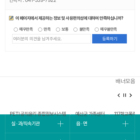
연락처 :
041-339-7922
만족도조사
이 페이지에서 제공하는 정보 및 사용편의성에 대하여 만족하십니까?
제공되는
매우만족
만족
보통
불만족
매우불만족
정보에
대한
평가
내용을
등록해주세요
배너모음
베
슬
회
PETI 공직윤리 종합정보시스템
예산군 가족센터
117학교폭력
실 · 과/직속기관
읍 · 면