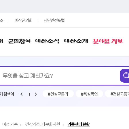
소
예산군의회
재난안전포털
개
군민참여
예산소식
예산소개
분야별 정보
통합검색
무엇을
찾고
계신가요?
#채용
#구인
#건설교통과
#욕설폭언
#건설교통
기 검색어
여성·가족
건강가정․다문화지원
가족센터 현황