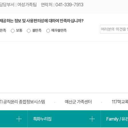
담당부서 :
여성가족팀
연락처 :
041-339-7913
 제공하는 정보 및 사용편의성에 대하여 만족하십니까?
제공되는
만족
보통
불만족
매우불만족
정보에
대한
평가
내용을
등록해주세요
TI 공직윤리 종합정보시스템
예산군 가족센터
117학교
특화누리집
Family / 