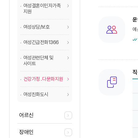
여성결혼이민자가족
지원
운
여성상담/보호
예
여성긴급전화1366
여성관련단체 및
사이트
직
예산군 가족센터 
건강가정․다문화지원
여성친화도시
어르신
장애인