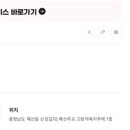
비스 바로가기
위치
충청남도 예산읍 산성길10,예산주교 고령자복지주택 1층