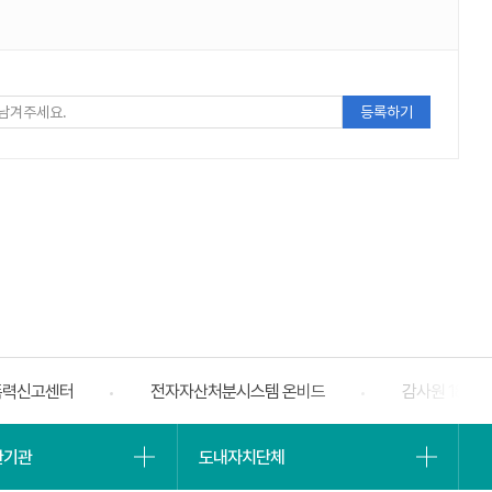
폭력신고센터
전자자산처분시스템 온비드
감사원 188
베너
슬라
유관기관
도내자치단체