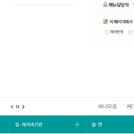
메뉴담당자
만족도조사
이 페이지에서
매우만족
배너모음
충남청년포털
2027 충청권 하계세계대학경기대회
PE
실 · 과/직속기관
읍 · 면