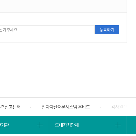
폭력신고센터
전자자산처분시스템 온비드
감사원 188
베너
슬라
유관기관
도내자치단체