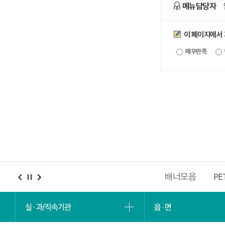
메뉴담당자
만족도조사
이 페이지에서
매우만족
배너모음
충남청년포털
2027 충청권 하계세계대학경기대회
PE
실 · 과/직속기관
읍 · 면