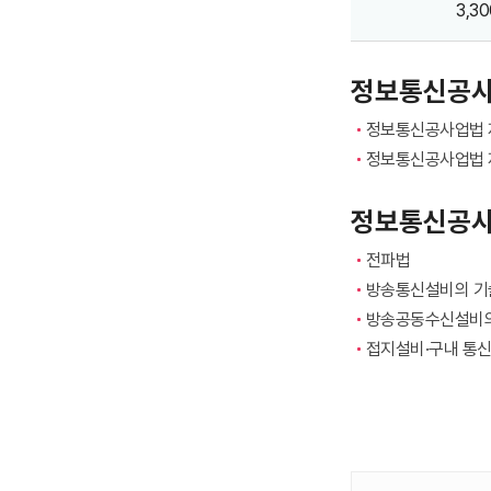
3,3
주관하에
현장검사를
하고,
정보통신공사
시공상태
정보통신공사업법 제
기술기준
정보통신공사업법 제
부적합
시
정보통신공사
재검사를
전파법
발주자에게
방송통신설비의 기
재요청합니다.
방송공동수신설비의
적합
접지설비·구내 통신
시에는
발주자에게
필증교부를
통해
통보합니다.