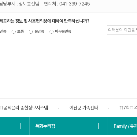
담당부서 :
정보통신팀
연락처 :
041-339-7245
 제공하는 정보 및 사용편의성에 대하여 만족하십니까?
제공되는
만족
보통
불만족
매우불만족
정보에
대한
평가
내용을
등록해주세요
TI 공직윤리 종합정보시스템
예산군 가족센터
117학교
특화누리집
Family / 