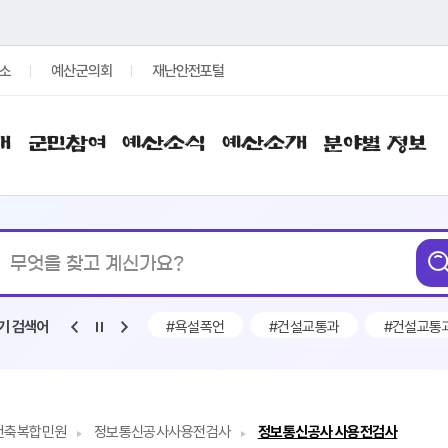
소
예산군의회
재난안전포털
개
군민참여
예산소식
예산소개
분야별 정보
통합검색
무엇을
찾고
계신가요?
#전기차 보조금
#욕설폭언
#건설교통과
#건설교통
기 검색어
건축복합민원
정보통신공사사용전검사
정보통신공사 사용전검사