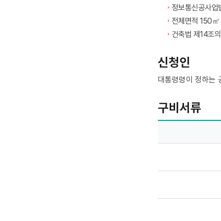
정보통신공사업법
전체면적 150㎡
건축법 제14조의
신청인
대통령령이 정하는 공
구비서류
정보통신공사 사용전검사 구비서류 - 제출서류, 유의사항 정보제공