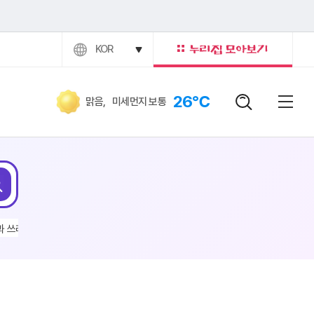
KOR
26℃
맑음
,
미세먼지 보통
검색어
닫힘버
전체
검색
과 쓰레기
#전기차
#이현주
#채용공고
#구인구직